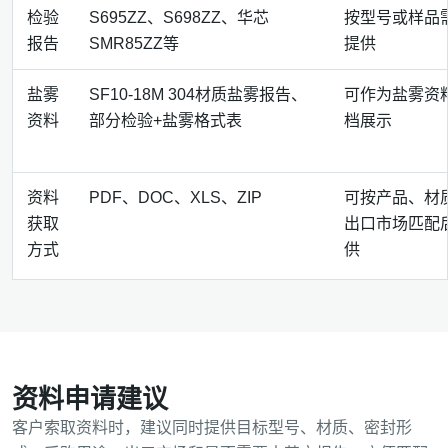
检验
S695ZZ、S698ZZ、华芯
按型号或样品
报告
SMR85ZZ等
提供
盐雾
SF10-18M 304材质盐雾报告、
可作为盐雾资
资料
部分检验+盐雾格式表
档展示
资料
PDF、DOC、XLS、ZIP
可按产品、材
获取
出口市场匹配
方式
供
资料申请建议
客户索取资料时，建议同时提供目标型号、材质、密封形