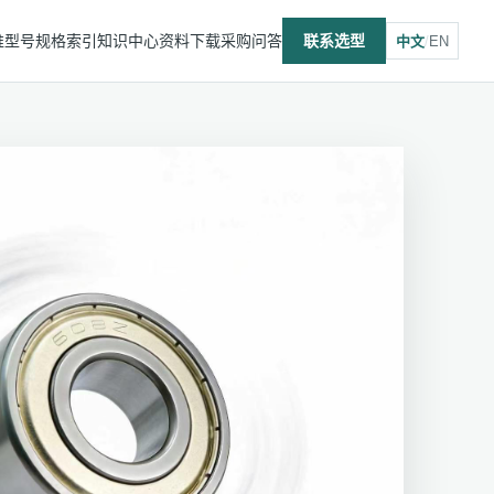
推型号
规格索引
知识中心
资料下载
采购问答
联系选型
中文
/
EN