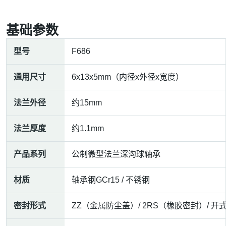
基础参数
型号
F686
通用尺寸
6x13x5mm（内径x外径x宽度）
法兰外径
约15mm
法兰厚度
约1.1mm
产品系列
公制微型法兰深沟球轴承
材质
轴承钢GCr15 / 不锈钢
密封形式
ZZ（金属防尘盖）/ 2RS（橡胶密封）/ 开